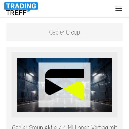
Menü
öffnen
Gabler Group
Gabler Group Aktie: 4,4-Millionen-Vertrag mit