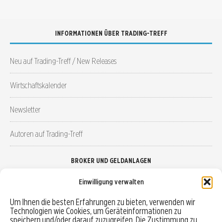
INFORMATIONEN ÜBER TRADING-TREFF
Neu auf Trading-Treff / New Releases
Wirtschaftskalender
Newsletter
Autoren auf Trading-Treff
BROKER UND GELDANLAGEN
Einwilligung verwalten
Brokervergleich
Um Ihnen die besten Erfahrungen zu bieten, verwenden wir
Technologien wie Cookies, um Geräteinformationen zu
Robo-Advisor vergleichen
speichern und/oder darauf zuzugreifen. Die Zustimmung zu