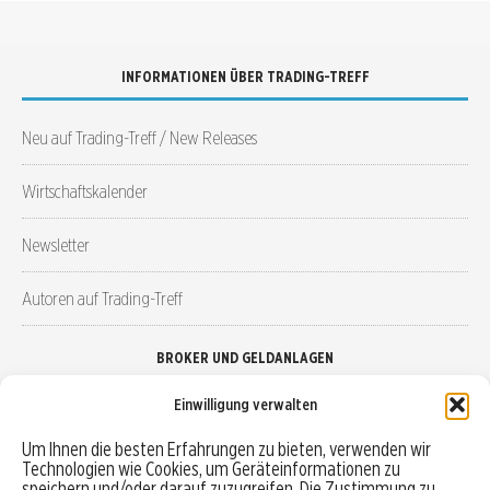
INFORMATIONEN ÜBER TRADING-TREFF
Neu auf Trading-Treff / New Releases
Wirtschaftskalender
Newsletter
Autoren auf Trading-Treff
BROKER UND GELDANLAGEN
Einwilligung verwalten
Brokervergleich
Um Ihnen die besten Erfahrungen zu bieten, verwenden wir
Technologien wie Cookies, um Geräteinformationen zu
Robo-Advisor vergleichen
speichern und/oder darauf zuzugreifen. Die Zustimmung zu