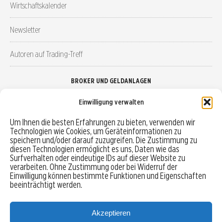
Wirtschaftskalender
Newsletter
Autoren auf Trading-Treff
BROKER UND GELDANLAGEN
Einwilligung verwalten
Brokervergleich
Um Ihnen die besten Erfahrungen zu bieten, verwenden wir
Technologien wie Cookies, um Geräteinformationen zu
Robo-Advisor vergleichen
speichern und/oder darauf zuzugreifen. Die Zustimmung zu
diesen Technologien ermöglicht es uns, Daten wie das
Depotvergleich
Surfverhalten oder eindeutige IDs auf dieser Website zu
verarbeiten. Ohne Zustimmung oder bei Widerruf der
Einwilligung können bestimmte Funktionen und Eigenschaften
Festgeld vergleichen
beeinträchtigt werden.
Tagesgeld vergleichen
Akzeptieren