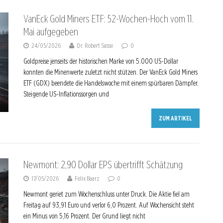
VanEck Gold Miners ETF: 52-Wochen-Hoch vom 11.
Mai aufgegeben
24/05/2026
Dr. Robert Sasse
0
Goldpreise jenseits der historischen Marke von 5.000 US-Dollar
konnten die Minenwerte zuletzt nicht stützen. Der VanEck Gold Miners
ETF (GDX) beendete die Handelswoche mit einem spürbaren Dämpfer.
Steigende US-Inflationssorgen und
ZUM ARTIKEL
Newmont: 2,90 Dollar EPS übertrifft Schätzung
17/05/2026
Felix Baarz
0
Newmont geriet zum Wochenschluss unter Druck. Die Aktie fiel am
Freitag auf 93,91 Euro und verlor 6,0 Prozent. Auf Wochensicht steht
ein Minus von 5,16 Prozent. Der Grund liegt nicht