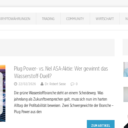
KRYPTOWÄHRUNGEN
TRADING
COMMUNITY
WIRTSCHAFT
N
Plug Power- vs. Nel ASA-Aktie: Wer gewinnt das
Wasserstoff-Duell?
22/02/2026
Dr. Robert Sasse
0
Die grüne Wasserstoffbranche steht an einem Scheideweg. Was
jahrelang als Zukunftsversprechen galt, muss sich nun im harten
Alltag der Profitabilität beweisen. Zwei Schwergewichte der Branche –
Plug Power aus den
ZUM ARTIKEL