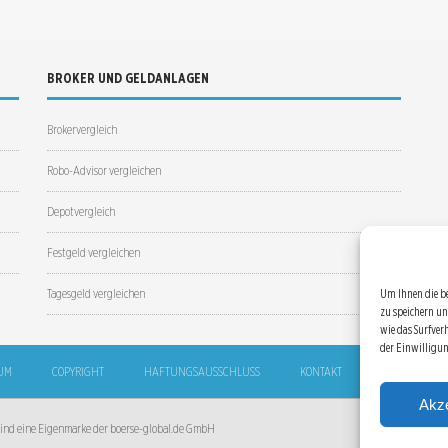
BROKER UND GELDANLAGEN
Brokervergleich
Robo-Advisor vergleichen
Depotvergleich
Festgeld vergleichen
Tagesgeld vergleichen
Um Ihnen die b
zu speichern un
wie das Surfver
der Einwilligu
UM
COPYRIGHT
HAFTUNGSAUSSCHLUSS
KONTAKT
SITEMAP
Akze
 sind eine Eigenmarke der boerse-global.de GmbH