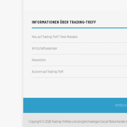
INFORMATIONEN ÜBER TRADING-TREFF
Neu auf Trading-Treff / New Releases
Wirtschaftskalender
Newsletter
Autoren auf Trading-Treff
IMPRESS
Copyright © 2026 Trading-Treff.de und die gleichnamigen Social Media Kanäle