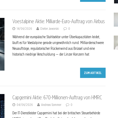
Voestalpine Aktie: Milliarde-Euro-Auftrag von Airbus
14/06/2026
Dieter Jaworski
0
Während der europäische Stahlsektor unter Überkapazitäten leidet,
läuft es für Voestalpine gerade ungewöhnlich rund. Milliardenschwere
Neuaufträge, regulatorischer Rückenwind aus Brüssel und eine
historisch niedrige Verschuldung — der Linzer Konzern hat
ZUM ARTIKEL
Capgemini Aktie: 670-Millionen-Auftrag von HMRC
04/06/2026
Andreas Sommer
0
Der IT-Dienstleister Capgemini hat bei der britischen Steuerbehörde