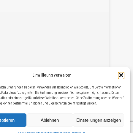
Einwilligung verwalten
esten Erfahrungen zu bieten, verwenden wir Technologien wie Cookies, um Geräteinformationen
d/oder darauf zuzugreifen. Die Zustimmung zu diesen Technologien ermöglicht es uns, Daten
halten oder eindeutige IDs auf dieser Website zu verarbeiten. Ohne Zustimmung oder bei Widerruf
ng können bestimmte Funktionen und Eigenschaften beeinträchtigt werden.
DATENSCHUTZBESTIMMUNGEN
RSS
COOKIE POLICY (EU)
ptieren
Ablehnen
Einstellungen anzeigen