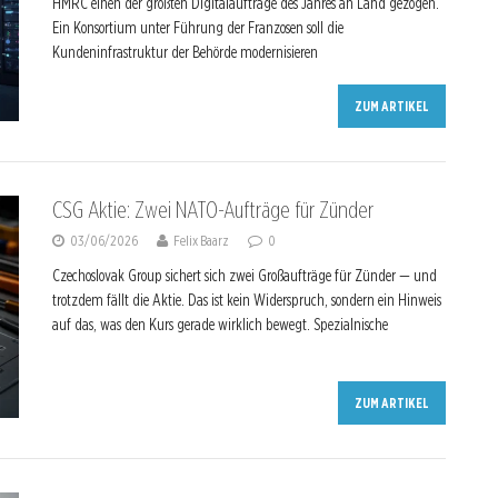
HMRC einen der größten Digitalaufträge des Jahres an Land gezogen.
Ein Konsortium unter Führung der Franzosen soll die
Kundeninfrastruktur der Behörde modernisieren
ZUM ARTIKEL
CSG Aktie: Zwei NATO-Aufträge für Zünder
03/06/2026
Felix Baarz
0
Czechoslovak Group sichert sich zwei Großaufträge für Zünder — und
trotzdem fällt die Aktie. Das ist kein Widerspruch, sondern ein Hinweis
auf das, was den Kurs gerade wirklich bewegt. Spezialnische
ZUM ARTIKEL