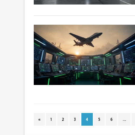
«
1
2
3
4
5
6
…