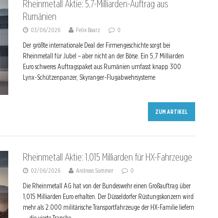
Rheinmetall Aktie: 5,7-Milliarden-Auftrag aus
Rumänien
03/06/2026
Felix Baarz
0
Der größte internationale Deal der Firmengeschichte sorgt bei
Rheinmetall für Jubel – aber nicht an der Börse. Ein 5,7 Milliarden
Euro schweres Auftragspaket aus Rumänien umfasst knapp 300
Lynx-Schützenpanzer, Skyranger-Flugabwehrsysteme
ZUM ARTIKEL
Rheinmetall Aktie: 1,015 Milliarden für HX-Fahrzeuge
02/06/2026
Andreas Sommer
0
Die Rheinmetall AG hat von der Bundeswehr einen Großauftrag über
1,015 Milliarden Euro erhalten. Der Düsseldorfer Rüstungskonzern wird
mehr als 2.000 militärische Transportfahrzeuge der HX-Familie liefern