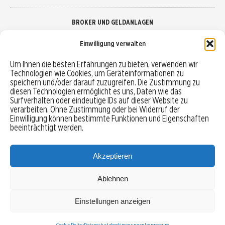
BROKER UND GELDANLAGEN
Einwilligung verwalten
Brokervergleich
Um Ihnen die besten Erfahrungen zu bieten, verwenden wir
Technologien wie Cookies, um Geräteinformationen zu
Robo-Advisor vergleichen
speichern und/oder darauf zuzugreifen. Die Zustimmung zu
diesen Technologien ermöglicht es uns, Daten wie das
Depotvergleich
Surfverhalten oder eindeutige IDs auf dieser Website zu
verarbeiten. Ohne Zustimmung oder bei Widerruf der
Einwilligung können bestimmte Funktionen und Eigenschaften
Festgeld vergleichen
beeinträchtigt werden.
Tagesgeld vergleichen
Akzeptieren
Ablehnen
MENU
Einstellungen anzeigen
Copyright © 2026 Trading-Treff.de und die gleichnamigen Social Media Kanäle sind eine
Eigenmarke der boerse-global.de GmbH