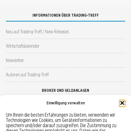
INFORMATIONEN ÜBER TRADING-TREFF
Neu auf Trading-Treff / New Releases
Wirtschaftskalender
Newsletter
Autoren auf Trading-Treff
BROKER UND GELDANLAGEN
Einwilligung verwalten
Brokervergleich
Um Ihnen die besten Erfahrungen zu bieten, verwenden wir
Technologien wie Cookies, um Geräteinformationen zu
Robo-Advisor vergleichen
speichern und/oder darauf zuzugreifen. Die Zustimmung zu
diesen Technologien ermöglicht es uns, Daten wie das