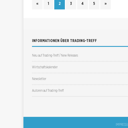
«
1
2
3
4
5
»
INFORMATIONEN ÜBER TRADING-TREFF
Neu auf Trading-Treff / New Releases
Wirtschaftskalender
Newsletter
Autoren auf Trading-Treff
IMPRESS