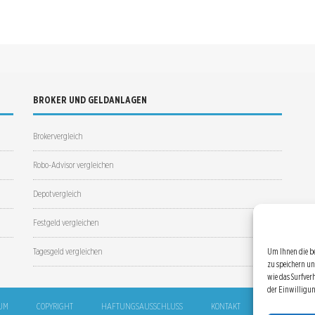
BROKER UND GELDANLAGEN
Brokervergleich
Robo-Advisor vergleichen
Depotvergleich
Festgeld vergleichen
Tagesgeld vergleichen
Um Ihnen die b
zu speichern un
wie das Surfver
der Einwilligu
UM
COPYRIGHT
HAFTUNGSAUSSCHLUSS
KONTAKT
SITEMAP