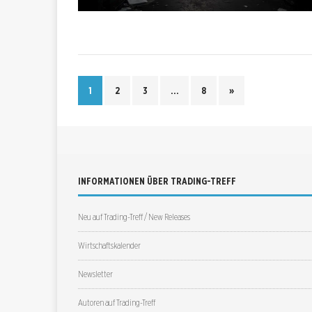
1
2
3
…
8
»
INFORMATIONEN ÜBER TRADING-TREFF
Neu auf Trading-Treff / New Releases
Wirtschaftskalender
Newsletter
Autoren auf Trading-Treff