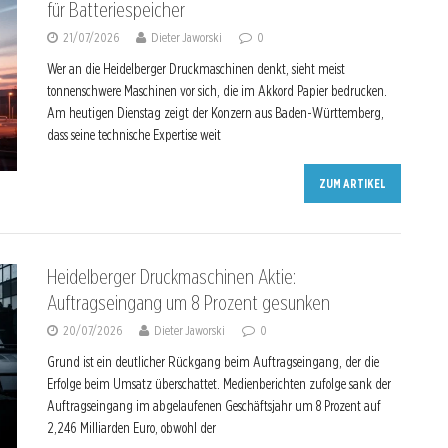
für Batteriespeicher
21/07/2026
Dieter Jaworski
0
Wer an die Heidelberger Druckmaschinen denkt, sieht meist
tonnenschwere Maschinen vor sich, die im Akkord Papier bedrucken.
Am heutigen Dienstag zeigt der Konzern aus Baden-Württemberg,
dass seine technische Expertise weit
ZUM ARTIKEL
Heidelberger Druckmaschinen Aktie:
Auftragseingang um 8 Prozent gesunken
20/07/2026
Dieter Jaworski
0
Grund ist ein deutlicher Rückgang beim Auftragseingang, der die
Erfolge beim Umsatz überschattet. Medienberichten zufolge sank der
Auftragseingang im abgelaufenen Geschäftsjahr um 8 Prozent auf
2,246 Milliarden Euro, obwohl der