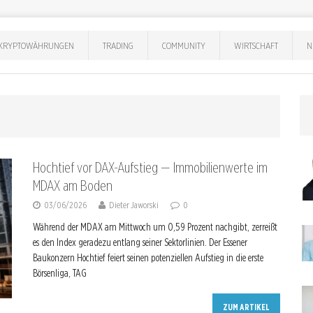
KRYPTOWÄHRUNGEN
TRADING
COMMUNITY
WIRTSCHAFT
N
Hochtief vor DAX-Aufstieg — Immobilienwerte im
MDAX am Boden
03/06/2026
Dieter Jaworski
0
Während der MDAX am Mittwoch um 0,59 Prozent nachgibt, zerreißt
es den Index geradezu entlang seiner Sektorlinien. Der Essener
Baukonzern Hochtief feiert seinen potenziellen Aufstieg in die erste
Börsenliga, TAG
ZUM ARTIKEL