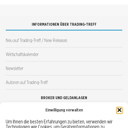
INFORMATIONEN ÜBER TRADING-TREFF
Neu auf Trading-Treff / New Releases
Wirtschaftskalender
Newsletter
Autoren auf Trading-Treff
BROKER UND GELDANLAGEN
Einwilligung verwalten
Brokervergleich
Um Ihnen die besten Erfahrungen zu bieten, verwenden wir
Technologien wie Cookies, um Geräteinformationen zu
Robo-Advisor vergleichen