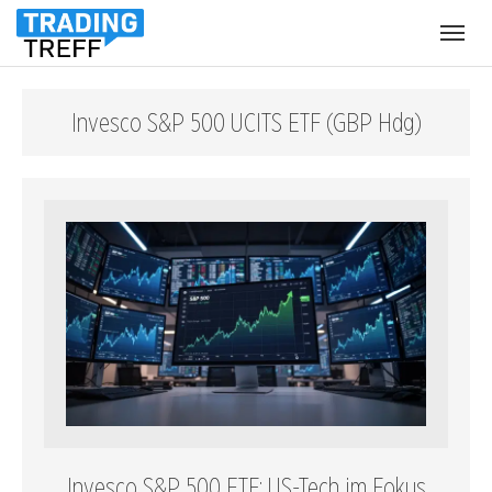
Menü
öffnen
Invesco S&P 500 UCITS ETF (GBP Hdg)
Invesco S&P 500 ETF: US-Tech im Fokus