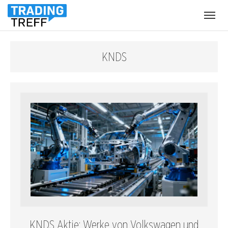
Menü
öffnen
KNDS
KNDS Aktie: Werke von Volkswagen und