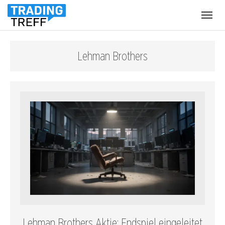
Menü
öffnen
Lehman Brothers
Lehman Brothers Aktie: Endspiel eingeleitet