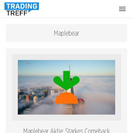
Menü
öffnen
Maplebear
Maplebear Aktie: Starkes Comeback