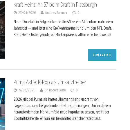
Kraft Heinz: Mr. 57 beim Draft in Pittsburgh
23/04/2026
Andreas Sommer
0
Neun Quartale in Folge sinkende Umsätze, ein Aktienkurs nahe dem
Jahrestief — und jetzt eine Großkampagne rund um den NFL Draft.
Kraft Heinz testet gerade, ob Markenpräsenz allein eine Trendwende
ZUM ARTIKEL
Puma Aktie: K-Pop als Umsatztreiber
19/03/2026
Dr. Robert Sasse
0
2026 gilt bei Puma als hartes Übergangsjahr, geprägt von
Lagerabbau und tiefgreifenden Restrukturierungen. Um in diesem
herausfordernden Marktumfeld neue Impulse zu setzen, greift der
Sportartikelhersteller nun ein bewährtes Branchenrezept auf.