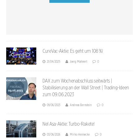
CureVac-Aktie: Es geht um 108 %!
21/04/2025
Joerg Mahnert
0
DAX zum Wochenabschluss seitwärts |
Stabilisierung an der Wall Street | Trading-Ideen
zum 09.06.2023
09/06/2023
Andreas Bernstein
0
Nel Asa-Aktie: Turbo-Rakete!
03/06/2026
Mirko Hennecke
0