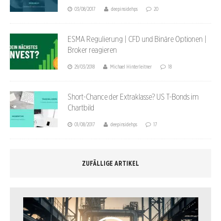
03/08/2017
deepinsidehps
20
ESMA Regulierung | CFD und Binäre Optionen |
Broker reagieren
29/03/2018
Michael Hinterleitner
18
Short-Chance der Extraklasse? US T-Bonds im
Chartbild
01/08/2017
deepinsidehps
17
ZUFÄLLIGE ARTIKEL