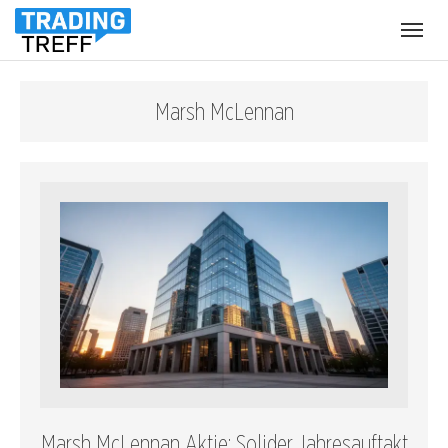
Menü
öffnen
Marsh McLennan
Marsh McLennan Aktie: Solider Jahresauftakt