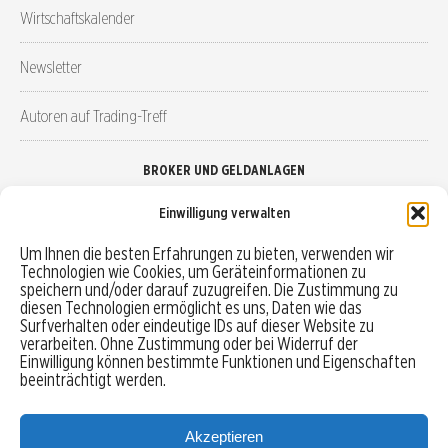
Wirtschaftskalender
Newsletter
Autoren auf Trading-Treff
BROKER UND GELDANLAGEN
Einwilligung verwalten
Brokervergleich
Um Ihnen die besten Erfahrungen zu bieten, verwenden wir
Technologien wie Cookies, um Geräteinformationen zu
Robo-Advisor vergleichen
speichern und/oder darauf zuzugreifen. Die Zustimmung zu
diesen Technologien ermöglicht es uns, Daten wie das
Depotvergleich
Surfverhalten oder eindeutige IDs auf dieser Website zu
verarbeiten. Ohne Zustimmung oder bei Widerruf der
Einwilligung können bestimmte Funktionen und Eigenschaften
Festgeld vergleichen
beeinträchtigt werden.
Tagesgeld vergleichen
Akzeptieren