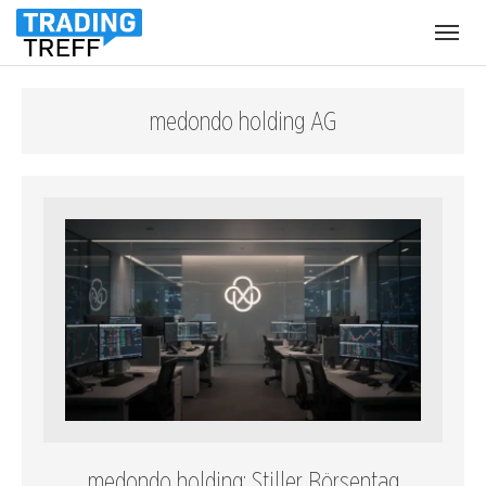
Menü
öffnen
medondo holding AG
medondo holding: Stiller Börsentag