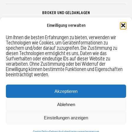
BROKER UND GELDANLAGEN
Einwilligung verwalten
Brokervergleich
Um Ihnen die besten Erfahrungen zu bieten, verwenden wir
Technologien wie Cookies, um Geräteinformationen zu
Robo-Advisor vergleichen
speichern und/oder darauf zuzugreifen. Die Zustimmung zu
diesen Technologien ermöglicht es uns, Daten wie das
Depotvergleich
Surfverhalten oder eindeutige IDs auf dieser Website zu
verarbeiten. Ohne Zustimmung oder bei Widerruf der
Einwilligung können bestimmte Funktionen und Eigenschaften
Festgeld vergleichen
beeinträchtigt werden.
Tagesgeld vergleichen
Akzeptieren
Ablehnen
MENU
Einstellungen anzeigen
Copyright © 2026 Trading-Treff.de und die gleichnamigen Social Media Kanäle sind eine
Eigenmarke der boerse-global.de GmbH
Cookie Policy
Datenschutzbestimmungen
Impressum