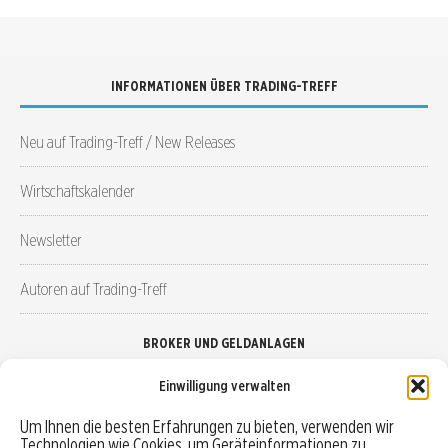
INFORMATIONEN ÜBER TRADING-TREFF
Neu auf Trading-Treff / New Releases
Wirtschaftskalender
Newsletter
Autoren auf Trading-Treff
BROKER UND GELDANLAGEN
Einwilligung verwalten
Brokervergleich
Um Ihnen die besten Erfahrungen zu bieten, verwenden wir
Technologien wie Cookies, um Geräteinformationen zu
Robo-Advisor vergleichen