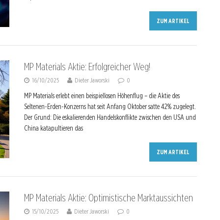
ZUM ARTIKEL
MP Materials Aktie: Erfolgreicher Weg!
16/10/2025
Dieter Jaworski
0
MP Materials erlebt einen beispiellosen Höhenflug – die Aktie des
Seltenen-Erden-Konzerns hat seit Anfang Oktober satte 42% zugelegt.
Der Grund: Die eskalierenden Handelskonflikte zwischen den USA und
China katapultieren das
ZUM ARTIKEL
MP Materials Aktie: Optimistische Marktaussichten
15/10/2025
Dieter Jaworski
0