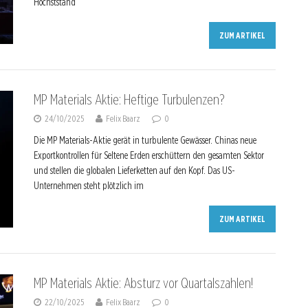
Höchststand
ZUM ARTIKEL
MP Materials Aktie: Heftige Turbulenzen?
24/10/2025
Felix Baarz
0
Die MP Materials-Aktie gerät in turbulente Gewässer. Chinas neue
Exportkontrollen für Seltene Erden erschüttern den gesamten Sektor
und stellen die globalen Lieferketten auf den Kopf. Das US-
Unternehmen steht plötzlich im
ZUM ARTIKEL
MP Materials Aktie: Absturz vor Quartalszahlen!
22/10/2025
Felix Baarz
0