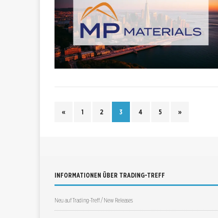
«
1
2
3
4
5
»
INFORMATIONEN ÜBER TRADING-TREFF
Neu auf Trading-Treff / New Releases