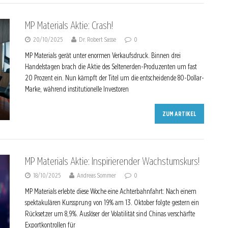
MP Materials Aktie: Crash!
20/10/2025
Dr. Robert Sasse
0
MP Materials gerät unter enormen Verkaufsdruck. Binnen drei
Handelstagen brach die Aktie des Seltenerden-Produzenten um fast
20 Prozent ein. Nun kämpft der Titel um die entscheidende 80-Dollar-
Marke, während institutionelle Investoren
ZUM ARTIKEL
MP Materials Aktie: Inspirierender Wachstumskurs!
18/10/2025
Andreas Sommer
0
MP Materials erlebte diese Woche eine Achterbahnfahrt: Nach einem
spektakulären Kurssprung von 19% am 13. Oktober folgte gestern ein
Rücksetzer um 8,9%. Auslöser der Volatilität sind Chinas verschärfte
Exportkontrollen für