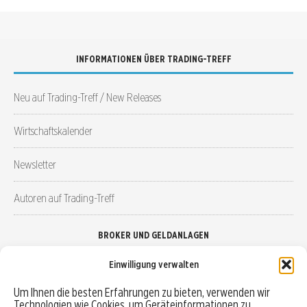
INFORMATIONEN ÜBER TRADING-TREFF
Neu auf Trading-Treff / New Releases
Wirtschaftskalender
Newsletter
Autoren auf Trading-Treff
BROKER UND GELDANLAGEN
Einwilligung verwalten
Brokervergleich
Um Ihnen die besten Erfahrungen zu bieten, verwenden wir
Technologien wie Cookies, um Geräteinformationen zu
Robo-Advisor vergleichen