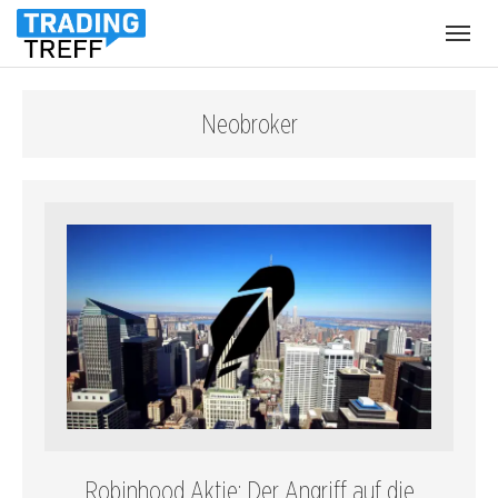
Menü
öffnen
Neobroker
Robinhood Aktie: Der Angriff auf die