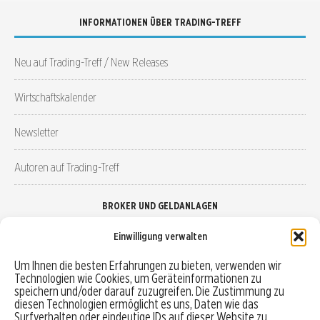
INFORMATIONEN ÜBER TRADING-TREFF
Neu auf Trading-Treff / New Releases
Wirtschaftskalender
Newsletter
Autoren auf Trading-Treff
BROKER UND GELDANLAGEN
Einwilligung verwalten
Brokervergleich
Um Ihnen die besten Erfahrungen zu bieten, verwenden wir
Technologien wie Cookies, um Geräteinformationen zu
Robo-Advisor vergleichen
speichern und/oder darauf zuzugreifen. Die Zustimmung zu
diesen Technologien ermöglicht es uns, Daten wie das
Depotvergleich
Surfverhalten oder eindeutige IDs auf dieser Website zu