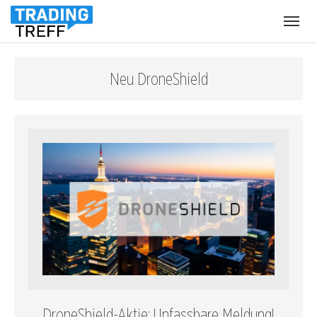
Menü
öffnen
Neu DroneShield
DroneShield-Aktie: Unfassbare Meldung!