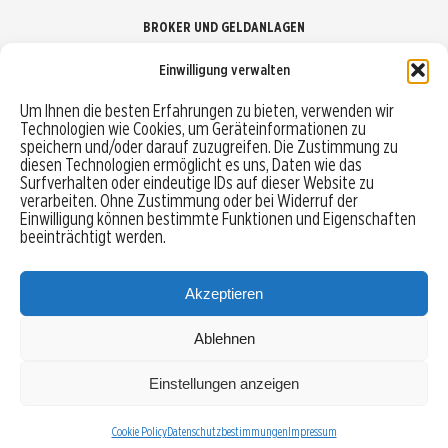
BROKER UND GELDANLAGEN
Einwilligung verwalten
Brokervergleich
Um Ihnen die besten Erfahrungen zu bieten, verwenden wir
Technologien wie Cookies, um Geräteinformationen zu
Robo-Advisor vergleichen
speichern und/oder darauf zuzugreifen. Die Zustimmung zu
diesen Technologien ermöglicht es uns, Daten wie das
Depotvergleich
Surfverhalten oder eindeutige IDs auf dieser Website zu
verarbeiten. Ohne Zustimmung oder bei Widerruf der
Einwilligung können bestimmte Funktionen und Eigenschaften
Festgeld vergleichen
beeinträchtigt werden.
Tagesgeld vergleichen
Akzeptieren
Ablehnen
MENU
Einstellungen anzeigen
Copyright © 2026 Trading-Treff.de und die gleichnamigen Social Media Kanäle sind eine
Eigenmarke der boerse-global.de GmbH
Cookie Policy
Datenschutzbestimmungen
Impressum