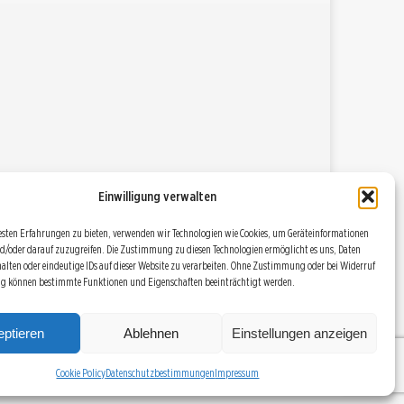
Einwilligung verwalten
esten Erfahrungen zu bieten, verwenden wir Technologien wie Cookies, um Geräteinformationen
d/oder darauf zuzugreifen. Die Zustimmung zu diesen Technologien ermöglicht es uns, Daten
halten oder eindeutige IDs auf dieser Website zu verarbeiten. Ohne Zustimmung oder bei Widerruf
ng können bestimmte Funktionen und Eigenschaften beeinträchtigt werden.
DATENSCHUTZBESTIMMUNGEN
RSS
COOKIE POLICY (EU)
ptieren
Ablehnen
Einstellungen anzeigen
Cookie Policy
Datenschutzbestimmungen
Impressum