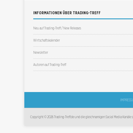
INFORMATIONEN ÜBER TRADING-TREFF
Neu auf Trading-Treff / New Releases
Wirtschaftskalender
Newsletter
Autoren auf Trading-Treff
IMPRESS
Copyright © 2026 Trading-Treff.de und die gleichnamigen Social Media Kanäle