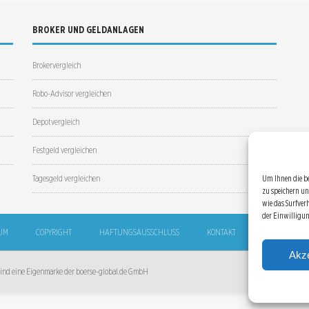
BROKER UND GELDANLAGEN
Brokervergleich
Robo-Advisor vergleichen
Depotvergleich
Festgeld vergleichen
Tagesgeld vergleichen
Um Ihnen die b
zu speichern un
wie das Surfver
der Einwilligu
UM
COPYRIGHT
HAFTUNGSAUSSCHLUSS
KONTAKT
SITEMAP
Akze
 sind eine Eigenmarke der boerse-global.de GmbH