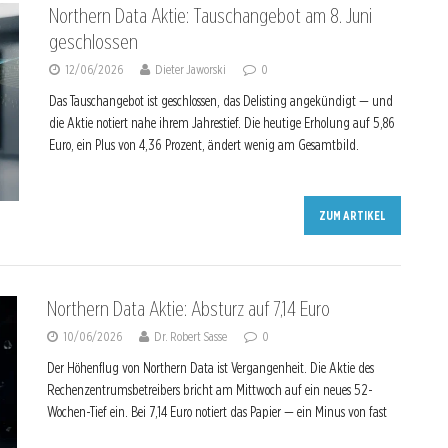
Northern Data Aktie: Tauschangebot am 8. Juni
geschlossen
12/06/2026
Dieter Jaworski
0
Das Tauschangebot ist geschlossen, das Delisting angekündigt — und
die Aktie notiert nahe ihrem Jahrestief. Die heutige Erholung auf 5,86
Euro, ein Plus von 4,36 Prozent, ändert wenig am Gesamtbild.
ZUM ARTIKEL
Northern Data Aktie: Absturz auf 7,14 Euro
10/06/2026
Dr. Robert Sasse
0
Der Höhenflug von Northern Data ist Vergangenheit. Die Aktie des
Rechenzentrumsbetreibers bricht am Mittwoch auf ein neues 52-
Wochen-Tief ein. Bei 7,14 Euro notiert das Papier — ein Minus von fast