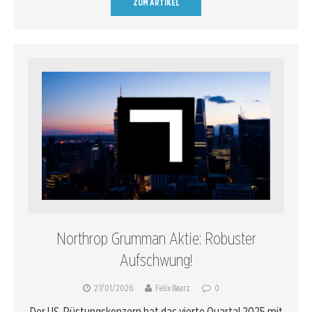
ZUM ARTIKEL
Northrop Grumman Aktie: Robuster
Aufschwung!
27/01/2026
Felix Baarz
0
Der US-Rüstungskonzern hat das vierte Quartal 2025 mit