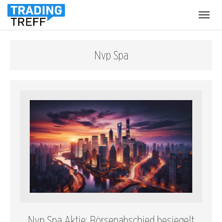
Menü
öffnen
Nvp Spa
Nvp Spa Aktie: Börsenabschied besiegelt