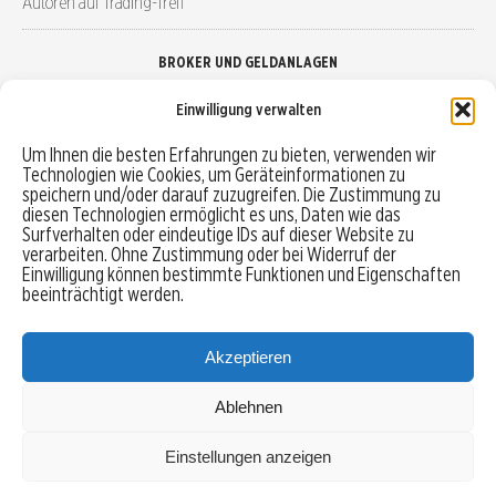
Autoren auf Trading-Treff
BROKER UND GELDANLAGEN
Einwilligung verwalten
Brokervergleich
Um Ihnen die besten Erfahrungen zu bieten, verwenden wir
Technologien wie Cookies, um Geräteinformationen zu
Robo-Advisor vergleichen
speichern und/oder darauf zuzugreifen. Die Zustimmung zu
diesen Technologien ermöglicht es uns, Daten wie das
Depotvergleich
Surfverhalten oder eindeutige IDs auf dieser Website zu
verarbeiten. Ohne Zustimmung oder bei Widerruf der
Einwilligung können bestimmte Funktionen und Eigenschaften
Festgeld vergleichen
beeinträchtigt werden.
Tagesgeld vergleichen
Akzeptieren
Ablehnen
MENU
Einstellungen anzeigen
Copyright © 2026 Trading-Treff.de und die gleichnamigen Social Media Kanäle sind eine
Eigenmarke der boerse-global.de GmbH