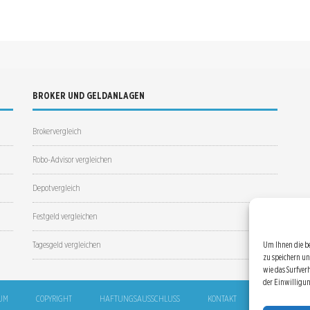
BROKER UND GELDANLAGEN
Brokervergleich
Robo-Advisor vergleichen
Depotvergleich
Festgeld vergleichen
Tagesgeld vergleichen
Um Ihnen die b
zu speichern un
wie das Surfver
der Einwilligu
UM
COPYRIGHT
HAFTUNGSAUSSCHLUSS
KONTAKT
SITEMAP