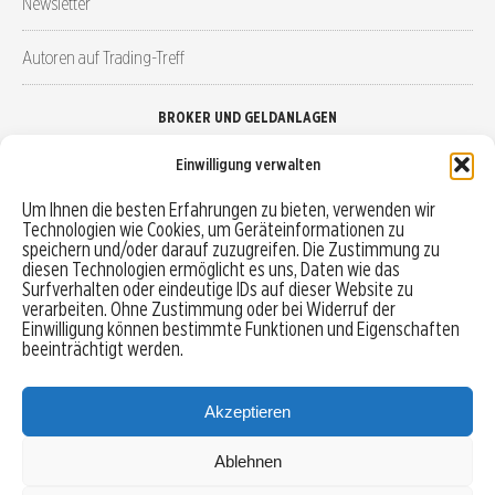
Newsletter
Autoren auf Trading-Treff
BROKER UND GELDANLAGEN
Einwilligung verwalten
Brokervergleich
Um Ihnen die besten Erfahrungen zu bieten, verwenden wir
Technologien wie Cookies, um Geräteinformationen zu
Robo-Advisor vergleichen
speichern und/oder darauf zuzugreifen. Die Zustimmung zu
diesen Technologien ermöglicht es uns, Daten wie das
Depotvergleich
Surfverhalten oder eindeutige IDs auf dieser Website zu
verarbeiten. Ohne Zustimmung oder bei Widerruf der
Einwilligung können bestimmte Funktionen und Eigenschaften
Festgeld vergleichen
beeinträchtigt werden.
Tagesgeld vergleichen
Akzeptieren
Ablehnen
MENU