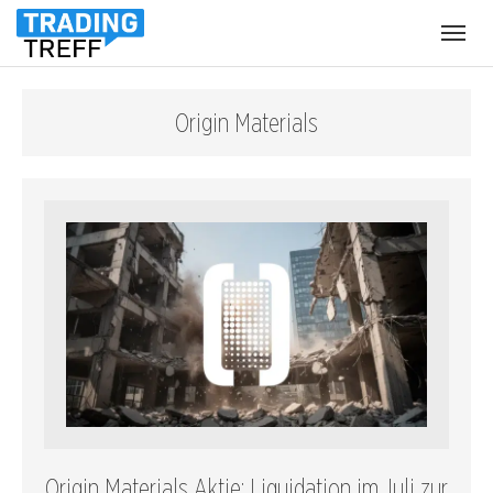
Menü
öffnen
Origin Materials
Origin Materials Aktie: Liquidation im Juli zur