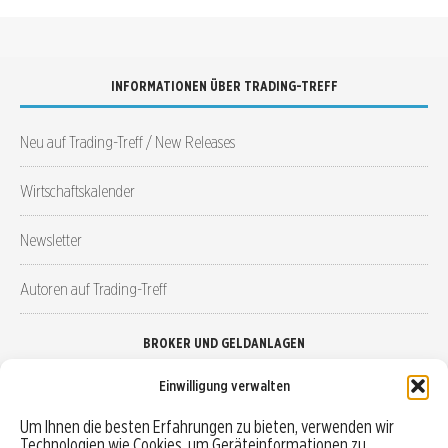
INFORMATIONEN ÜBER TRADING-TREFF
Neu auf Trading-Treff / New Releases
Wirtschaftskalender
Newsletter
Autoren auf Trading-Treff
BROKER UND GELDANLAGEN
Einwilligung verwalten
Brokervergleich
Um Ihnen die besten Erfahrungen zu bieten, verwenden wir
Technologien wie Cookies, um Geräteinformationen zu
Robo-Advisor vergleichen