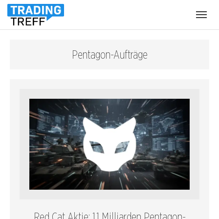
Menü
öffnen
Pentagon-Aufträge
Red Cat Aktie: 1,1 Milliarden Pentagon-