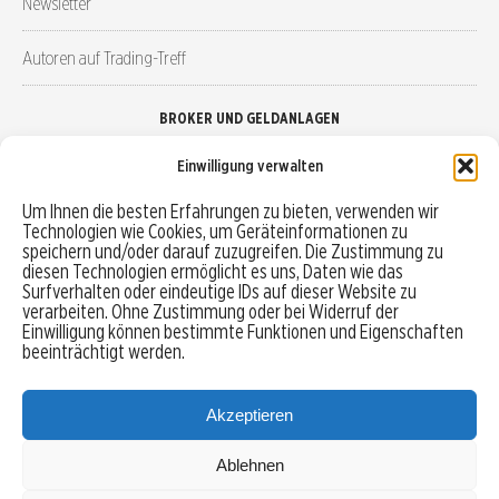
Newsletter
Autoren auf Trading-Treff
BROKER UND GELDANLAGEN
Einwilligung verwalten
Brokervergleich
Um Ihnen die besten Erfahrungen zu bieten, verwenden wir
Technologien wie Cookies, um Geräteinformationen zu
Robo-Advisor vergleichen
speichern und/oder darauf zuzugreifen. Die Zustimmung zu
diesen Technologien ermöglicht es uns, Daten wie das
Depotvergleich
Surfverhalten oder eindeutige IDs auf dieser Website zu
verarbeiten. Ohne Zustimmung oder bei Widerruf der
Einwilligung können bestimmte Funktionen und Eigenschaften
Festgeld vergleichen
beeinträchtigt werden.
Tagesgeld vergleichen
Akzeptieren
Ablehnen
MENU