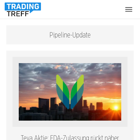
Menü
öffnen
Pipeline-Update
Teva Aktie: FDA-Zulassung rückt näher