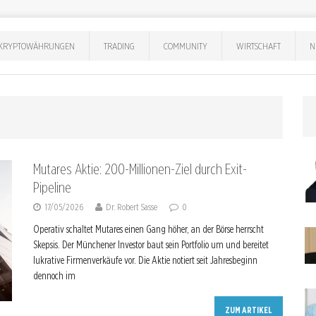
KRYPTOWÄHRUNGEN
TRADING
COMMUNITY
WIRTSCHAFT
N
Mutares Aktie: 200-Millionen-Ziel durch Exit-
Pipeline
17/05/2026
Dr. Robert Sasse
0
Operativ schaltet Mutares einen Gang höher, an der Börse herrscht
Skepsis. Der Münchener Investor baut sein Portfolio um und bereitet
lukrative Firmenverkäufe vor. Die Aktie notiert seit Jahresbeginn
dennoch im
ZUM ARTIKEL