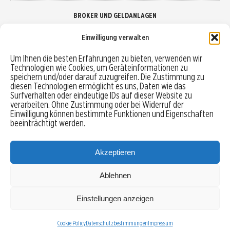
BROKER UND GELDANLAGEN
Einwilligung verwalten
Brokervergleich
Um Ihnen die besten Erfahrungen zu bieten, verwenden wir
Technologien wie Cookies, um Geräteinformationen zu
Robo-Advisor vergleichen
speichern und/oder darauf zuzugreifen. Die Zustimmung zu
diesen Technologien ermöglicht es uns, Daten wie das
Depotvergleich
Surfverhalten oder eindeutige IDs auf dieser Website zu
verarbeiten. Ohne Zustimmung oder bei Widerruf der
Einwilligung können bestimmte Funktionen und Eigenschaften
Festgeld vergleichen
beeinträchtigt werden.
Tagesgeld vergleichen
Akzeptieren
Ablehnen
MENU
Einstellungen anzeigen
Copyright © 2026 Trading-Treff.de und die gleichnamigen Social Media Kanäle sind eine
Eigenmarke der boerse-global.de GmbH
Cookie Policy
Datenschutzbestimmungen
Impressum