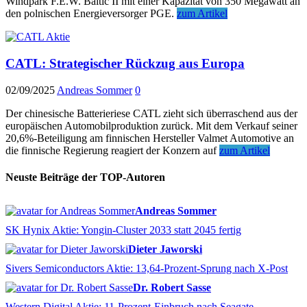
Windpark F.E.W. Baltic II mit einer Kapazität von 350 Megawatt an
den polnischen Energieversorger PGE.
zum Artikel
CATL: Strategischer Rückzug aus Europa
02/09/2025
Andreas Sommer
0
Der chinesische Batterieriese CATL zieht sich überraschend aus der
europäischen Automobilproduktion zurück. Mit dem Verkauf seiner
20,6%-Beteiligung am finnischen Hersteller Valmet Automotive an
die finnische Regierung reagiert der Konzern auf
zum Artikel
Neuste Beiträge der TOP-Autoren
Andreas Sommer
SK Hynix Aktie: Yongin-Cluster 2033 statt 2045 fertig
Dieter Jaworski
Sivers Semiconductors Aktie: 13,64-Prozent-Sprung nach X-Post
Dr. Robert Sasse
Western Digital Aktie: 11-Prozent-Einbruch nach Seagate-