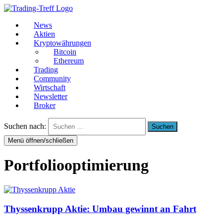
News
Aktien
Kryptowährungen
Bitcoin
Ethereum
Trading
Community
Wirtschaft
Newsletter
Broker
Suchen nach:
Menü öffnen/schließen
Portfoliooptimierung
Thyssenkrupp Aktie: Umbau gewinnt an Fahrt