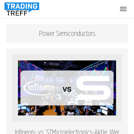
Menü
öffnen
Power Semiconductors
Infineon- vs. STMicroelectronics-Aktie: Wer