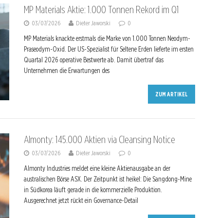
MP Materials Aktie: 1.000 Tonnen Rekord im Q1
03/07/2026
Dieter Jaworski
0
MP Materials knackte erstmals die Marke von 1.000 Tonnen Neodym-
Praseodym-Oxid. Der US-Spezialist für Seltene Erden lieferte im ersten
Quartal 2026 operative Bestwerte ab. Damit übertraf das
Unternehmen die Erwartungen des
ZUM ARTIKEL
Almonty: 145.000 Aktien via Cleansing Notice
03/07/2026
Dieter Jaworski
0
Almonty Industries meldet eine kleine Aktienausgabe an der
australischen Börse ASX. Der Zeitpunkt ist heikel: Die Sangdong-Mine
in Südkorea läuft gerade in die kommerzielle Produktion.
Ausgerechnet jetzt rückt ein Governance-Detail