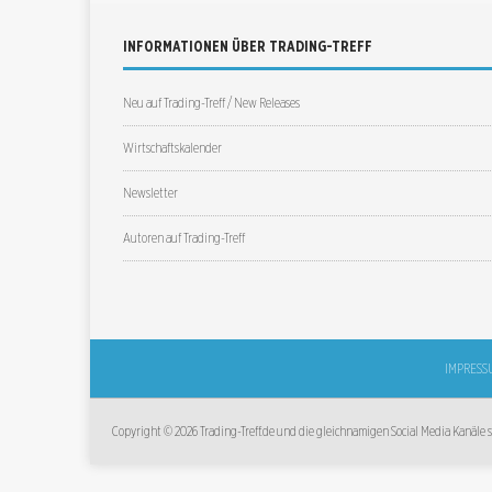
INFORMATIONEN ÜBER TRADING-TREFF
Neu auf Trading-Treff / New Releases
Wirtschaftskalender
Newsletter
Autoren auf Trading-Treff
IMPRESS
Copyright © 2026 Trading-Treff.de und die gleichnamigen Social Media Kanäle