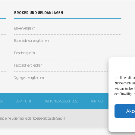
BROKER UND GELDANLAGEN
Brokervergleich
Robo-Advisor vergleichen
Depotvergleich
Festgeld vergleichen
Tagesgeld vergleichen
Um Ihnen die b
zu speichern un
wie das Surfver
der Einwilligu
UM
COPYRIGHT
HAFTUNGSAUSSCHLUSS
KONTAKT
SITEMAP
Akze
 sind eine Eigenmarke der boerse-global.de GmbH