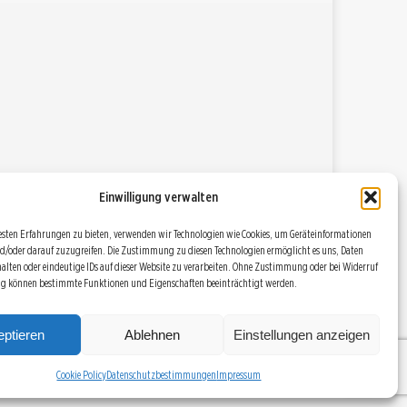
Einwilligung verwalten
esten Erfahrungen zu bieten, verwenden wir Technologien wie Cookies, um Geräteinformationen
d/oder darauf zuzugreifen. Die Zustimmung zu diesen Technologien ermöglicht es uns, Daten
halten oder eindeutige IDs auf dieser Website zu verarbeiten. Ohne Zustimmung oder bei Widerruf
ng können bestimmte Funktionen und Eigenschaften beeinträchtigt werden.
DATENSCHUTZBESTIMMUNGEN
RSS
COOKIE POLICY (EU)
ptieren
Ablehnen
Einstellungen anzeigen
Cookie Policy
Datenschutzbestimmungen
Impressum