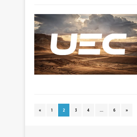
«
1
2
3
4
…
6
»