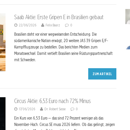
Saab Aktie: Erste Gripen E in Brasilien gebaut
22/06/2026
Felix Baarz
0
Brasilien steht vor einer wegweisenden Entscheidung. Die
südamerikanische Nation erwägt, 20 weitere JAS 39 Gripen E/F-
Kampfflugzeuge zu bestellen. Das berichten Medien zum
Monatswechsel. Damit vertieft Brasilien seine Rüstungspartnerschaft
mit Schweden.
ZUM ARTIKEL
Circus Aktie: 6,53 Euro nach 72% Minus
17/06/2026
Dr. Robert Sasse
0
Ein Kurs von 6,53 Euro — das sind 72 Prozent weniger als das
November-Hoch. Circus SE muss 2026 liefern. Ob das gelingt, zeigen