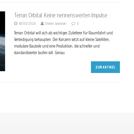
Terran Orbital: Keine nennenswerten Impulse
18/05/2026
Dieter Jaworski
0
Terran Orbital will sich als wichtiger Zulieferer für Raumfahrt und
Verteidigung behaupten. Der Konzern setzt auf kleine Satelliten,
modulare Bauteile und eine Produktion, die schneller und
standardisierter laufen soll. Genau
ZUM ARTIKEL