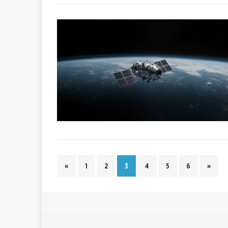
«
1
2
3
4
5
6
»