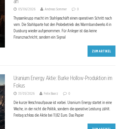
an
05/06/2026
Andreas Sommer
0
Thyssenkrupp macht im Stahlgeschäft einen operativen Schritt nach
vorn. Die Stahlsparte hat den Probebetrieb des Warmbandwerks 4 in
Duisburg wieder aufgenommen. Für Anleger ist das keine
Finanznachricht, sondern ein Signal
ZUM ARTIKEL
Uranium Energy Aktie: Burke Hollow-Produktion im
Fokus
31/05/2026
Felix Baarz
0
Die kurze Verschnaufpause ist vorbei. Uranium Energy startet in eine
Woche, in der nicht die Politik, sondern die operative Leistung zählt.
Freitag schloss die Aktie bei 11,82 Euro. Das Papier