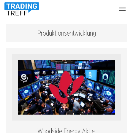
Menü
öffnen
Produktionsentwicklung
Woodside Energy Aktie: