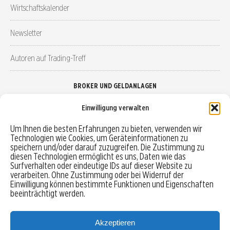
Wirtschaftskalender
Newsletter
Autoren auf Trading-Treff
BROKER UND GELDANLAGEN
Einwilligung verwalten
Brokervergleich
Um Ihnen die besten Erfahrungen zu bieten, verwenden wir
Technologien wie Cookies, um Geräteinformationen zu
Robo-Advisor vergleichen
speichern und/oder darauf zuzugreifen. Die Zustimmung zu
diesen Technologien ermöglicht es uns, Daten wie das
Depotvergleich
Surfverhalten oder eindeutige IDs auf dieser Website zu
verarbeiten. Ohne Zustimmung oder bei Widerruf der
Einwilligung können bestimmte Funktionen und Eigenschaften
Festgeld vergleichen
beeinträchtigt werden.
Tagesgeld vergleichen
Akzeptieren