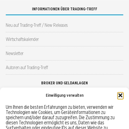
INFORMATIONEN ÜBER TRADING-TREFF
Neu auf Trading-Treff / New Releases
Wirtschaftskalender
Newsletter
Autoren auf Trading-Treff
BROKER UND GELDANLAGEN
Einwilligung verwalten
Brokervergleich
Um Ihnen die besten Erfahrungen zu bieten, verwenden wir
Technologien wie Cookies, um Geräteinformationen zu
Robo-Advisor vergleichen
speichern und/oder darauf zuzugreifen. Die Zustimmung zu
diesen Technologien ermöglicht es uns, Daten wie das
Depotvergleich
Surfverhalten oder eindeutige IDs auf dieser Website zu