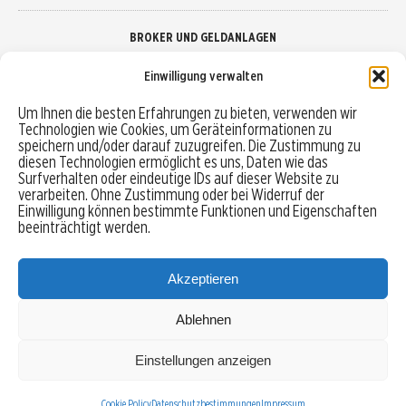
BROKER UND GELDANLAGEN
Einwilligung verwalten
Brokervergleich
Um Ihnen die besten Erfahrungen zu bieten, verwenden wir
Technologien wie Cookies, um Geräteinformationen zu
Robo-Advisor vergleichen
speichern und/oder darauf zuzugreifen. Die Zustimmung zu
diesen Technologien ermöglicht es uns, Daten wie das
Depotvergleich
Surfverhalten oder eindeutige IDs auf dieser Website zu
verarbeiten. Ohne Zustimmung oder bei Widerruf der
Einwilligung können bestimmte Funktionen und Eigenschaften
Festgeld vergleichen
beeinträchtigt werden.
Tagesgeld vergleichen
Akzeptieren
Ablehnen
MENU
Einstellungen anzeigen
Copyright © 2026 Trading-Treff.de und die gleichnamigen Social Media Kanäle sind eine
Eigenmarke der boerse-global.de GmbH
Cookie Policy
Datenschutzbestimmungen
Impressum