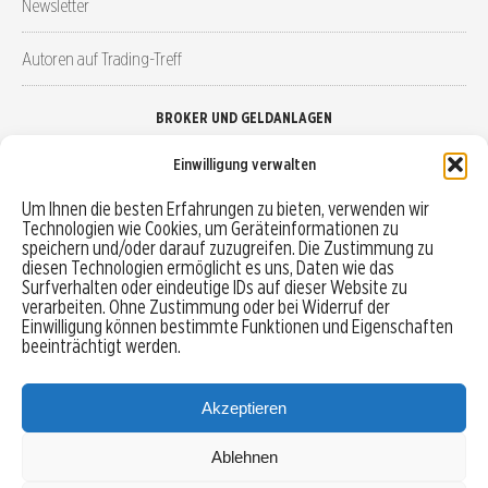
Newsletter
Autoren auf Trading-Treff
BROKER UND GELDANLAGEN
Einwilligung verwalten
Brokervergleich
Um Ihnen die besten Erfahrungen zu bieten, verwenden wir
Technologien wie Cookies, um Geräteinformationen zu
Robo-Advisor vergleichen
speichern und/oder darauf zuzugreifen. Die Zustimmung zu
diesen Technologien ermöglicht es uns, Daten wie das
Depotvergleich
Surfverhalten oder eindeutige IDs auf dieser Website zu
verarbeiten. Ohne Zustimmung oder bei Widerruf der
Einwilligung können bestimmte Funktionen und Eigenschaften
Festgeld vergleichen
beeinträchtigt werden.
Tagesgeld vergleichen
Akzeptieren
Ablehnen
MENU