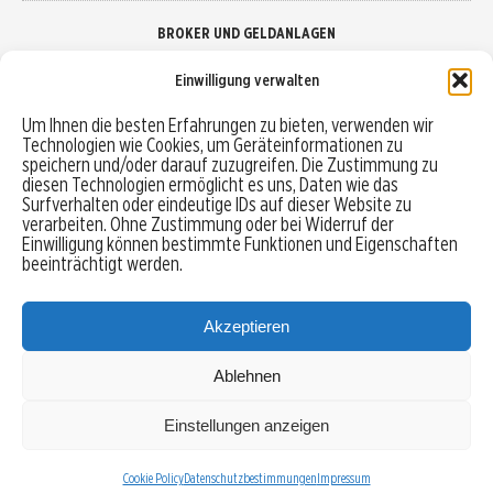
BROKER UND GELDANLAGEN
Einwilligung verwalten
Brokervergleich
Um Ihnen die besten Erfahrungen zu bieten, verwenden wir
Technologien wie Cookies, um Geräteinformationen zu
Robo-Advisor vergleichen
speichern und/oder darauf zuzugreifen. Die Zustimmung zu
diesen Technologien ermöglicht es uns, Daten wie das
Depotvergleich
Surfverhalten oder eindeutige IDs auf dieser Website zu
verarbeiten. Ohne Zustimmung oder bei Widerruf der
Einwilligung können bestimmte Funktionen und Eigenschaften
Festgeld vergleichen
beeinträchtigt werden.
Tagesgeld vergleichen
Akzeptieren
Ablehnen
MENU
Einstellungen anzeigen
Copyright © 2026 Trading-Treff.de und die gleichnamigen Social Media Kanäle sind eine
Eigenmarke der boerse-global.de GmbH
Cookie Policy
Datenschutzbestimmungen
Impressum