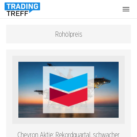
Menü
öffnen
Rohölpreis
Chevron Aktie: Rekordquartal, schwacher