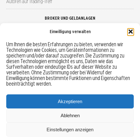
Autoren auf Trading-Treff
BROKER UND GELDANLAGEN
Einwilligung verwalten
Brokervergleich
Um Ihnen die besten Erfahrungen zu bieten, verwenden wir
Technologien wie Cookies, um Geräteinformationen zu
Robo-Advisor vergleichen
speichern und/oder darauf zuzugreifen. Die Zustimmung zu
diesen Technologien ermöglicht es uns, Daten wie das
Depotvergleich
Surfverhalten oder eindeutige IDs auf dieser Website zu
verarbeiten. Ohne Zustimmung oder bei Widerruf der
Einwilligung können bestimmte Funktionen und Eigenschaften
Festgeld vergleichen
beeinträchtigt werden.
Tagesgeld vergleichen
Akzeptieren
Ablehnen
MENU
Einstellungen anzeigen
Copyright © 2026 Trading-Treff.de und die gleichnamigen Social Media Kanäle sind eine